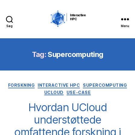
Interactive 
HPC
Søg
Menu
Tag:
Supercomputing
Kategorier
FORSKNING
INTERACTIVE HPC
SUPERCOMPUTING
UCLOUD
USE-CASE
Hvordan UCloud
understøttede
omfattende forskning i